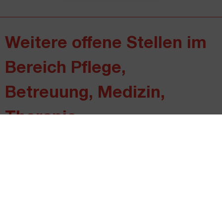
Weitere offene Stellen im
Bereich
Pflege,
Betreuung, Medizin,
Therapie
Fachexpert*in
Hygienefachkraft
(37 Wochenstunden)
Dienstort: 1090 Wien