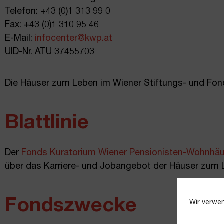
Telefon: +43 (0)1 313 99 0
Fax: +43 (0)1 310 95 46
E-Mail:
infocenter@kwp.at
UID-Nr. ATU 37455703
Die Häuser zum Leben im Wiener Stiftungs- und Fond
Blattlinie
Der
Fonds Kuratorium Wiener Pensionisten-Wohnhäu
über das Karriere- und Jobangebot der Häuser zum 
Fondszwecke
Wir verwen