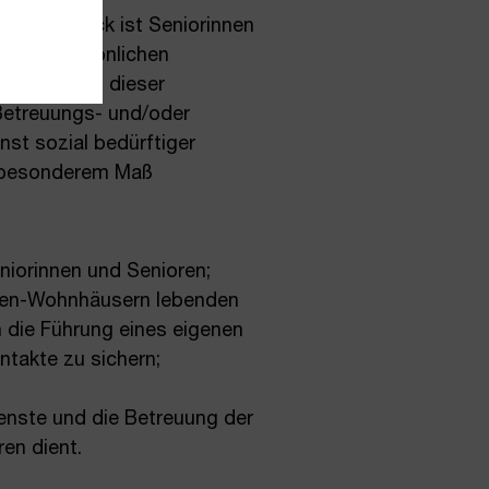
 Sein Zweck ist Seniorinnen
 ihrer persönlichen
nge auch in dieser
Betreuungs- und/oder
st sozial bedürftiger
in besonderem Maß
niorinnen und Senioren;
isten-Wohnhäusern lebenden
n die Führung eines eigenen
ntakte zu sichern;
ienste und die Betreuung der
en dient.