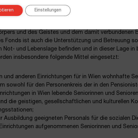
er – Häuser zum Leben ist ein gemeinnütziger Fonds.
ptieren
Einstellungen
 Berücksichtigung ihres individuellen Lebenswegs und
heit zu geben, damit diese individuellen Lebenszugä
Körpers und des Geistes und dem damit verbundenen 
es Fonds ist auch die Unterstützung und Betreuung son
en Not- und Lebenslage befinden und in dieser Lage 
werden insbesondere folgende Mittel eingesetzt:
n und anderen Einrichtungen für in Wien wohnhafte Se
, um sowohl für den Personenkreis der in den Pension
Einrichtungen in Wien lebende Seniorinnen und Seniore
d die geistigen, gesellschaftlichen und kulturellen Ko
ngsstationen;
r Ausbildung geeigneten Personals für die sozialen D
Einrichtungen aufgenommenen Seniorinnen und Senior