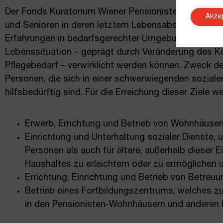
Der Fonds Kuratorium Wiener Pensionisten-Wohnhäus
Akze
und Senioren in deren letztem Lebensabschnitt unter
Erfahrungen in bedarfsgerechter Umgebung Geborgen
Lebenssituation – geprägt durch Veränderung des 
Pflegebedarf – verwirklicht werden können. Zweck d
Personen, die sich in einer schwerwiegenden sozial
hilfsbedürftig sind. Für die Erreichung dieser Ziele 
Erwerb, Errichtung und Betrieb von Wohnhäuser
Einrichtung und Unterhaltung sozialer Dienste
Personen als auch für ältere, außerhalb dieser 
Haushaltes zu erleichtern oder zu ermöglichen un
Errichtung, Einrichtung und Betrieb von Betreuu
Betrieb eines Fortbildungszentrums, welches zu
in den Pensionisten-Wohnhäusern und anderen 